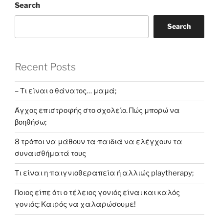
o
Search
a
s
s
t
t
t
Search
i
o
n
Recent Posts
– Τι είναι ο θάνατος… μαμά;
Άγχος επιστροφής στο σχολείο. Πώς μπορώ να
βοηθήσω;
8 τρόποι να μάθουν τα παιδιά να ελέγχουν τα
συναισθήματά τους
Τι είναι η παιγνιοθεραπεία ή αλλιώς playtherapy;
Ποιος είπε ότι ο τέλειος γονιός είναι και καλός
γονιός; Καιρός να χαλαρώσουμε!