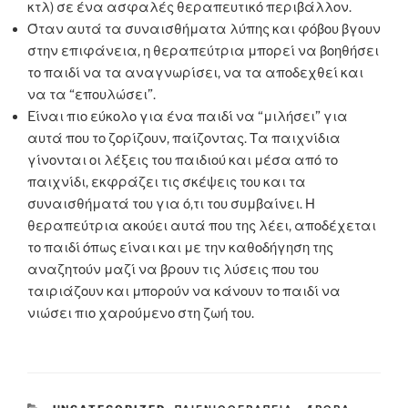
κτλ) σε ένα ασφαλές θεραπευτικό περιβάλλον.
Όταν αυτά τα συναισθήματα λύπης και φόβου βγουν
στην επιφάνεια, η θεραπεύτρια μπορεί να βοηθήσει
το παιδί να τα αναγνωρίσει, να τα αποδεχθεί και
να τα “επουλώσει”.
Eίναι πιο εύκολο για ένα παιδί να “μιλήσει” για
αυτά που το ζορίζουν, παίζοντας. Τα παιχνίδια
γίνονται οι λέξεις του παιδιού και μέσα από το
παιχνίδι, εκφράζει τις σκέψεις του και τα
συναισθήματά του για ό,τι του συμβαίνει. Η
θεραπεύτρια ακούει αυτά που της λέει, αποδέχεται
το παιδί όπως είναι και με την καθοδήγηση της
αναζητούν μαζί να βρουν τις λύσεις που του
ταιριάζουν και μπορούν να κάνουν το παιδί να
νιώσει πιο χαρούμενο στη ζωή του.
C