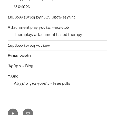
Ο χώρος
Συμβουλευτική εφήβων μέσω τέχνης
Αttachment play γονέα – παιδιού
Theraplay/ attachment based therapy
Συμβουλευτική γονέων
Επικοινωνία
‘Αρθρα – Blog
Υλικό
Aρχεία για γονείς – Free pdfs
F
E