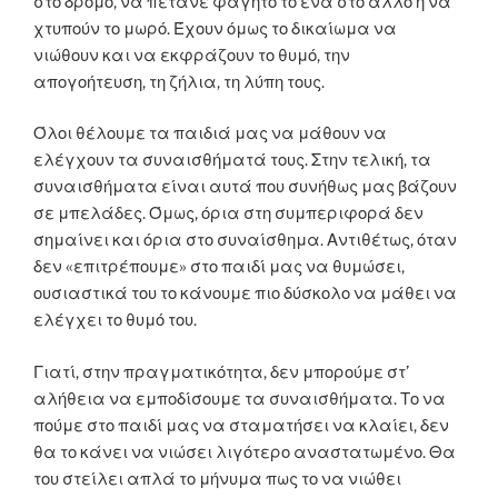
στο δρόμο, να πετάνε φαγητό το ένα στο άλλο ή να
χτυπούν το μωρό. Έχουν όμως το δικαίωμα να
νιώθουν και να εκφράζουν το θυμό, την
απογοήτευση, τη ζήλια, τη λύπη τους.
Όλοι θέλουμε τα παιδιά μας να μάθουν να
ελέγχουν τα συναισθήματά τους. Στην τελική, τα
συναισθήματα είναι αυτά που συνήθως μας βάζουν
σε μπελάδες. Όμως, όρια στη συμπεριφορά δεν
σημαίνει και όρια στο συναίσθημα. Αντιθέτως, όταν
δεν «επιτρέπουμε» στο παιδί μας να θυμώσει,
ουσιαστικά του το κάνουμε πιο δύσκολο να μάθει να
ελέγχει το θυμό του.
Γιατί, στην πραγματικότητα, δεν μπορούμε στ’
αλήθεια να εμποδίσουμε τα συναισθήματα. Το να
πούμε στο παιδί μας να σταματήσει να κλαίει, δεν
θα το κάνει να νιώσει λιγότερο αναστατωμένο. Θα
του στείλει απλά το μήνυμα πως το να νιώθει