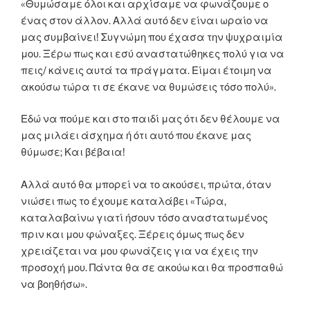
«Θυμώσαμε όλοι και αρχίσαμε να φωνάζουμε ο
ένας στον άλλον. Αλλά αυτό δεν είναι ωραίο να
μας συμβαίνει! Συγνώμη που έχασα την ψυχραιμία
μου. Ξέρω πως και εσύ αναστατώθηκες πολύ για να
πεις/ κάνεις αυτά τα πράγματα. Είμαι έτοιμη να
ακούσω τώρα τι σε έκανε να θυμώσεις τόσο πολύ».
Εδώ να πούμε και στο παιδί μας ότι δεν θέλουμε να
μας μιλάει άσχημα ή ότι αυτό που έκανε μας
θύμωσε; Και βέβαια!
Αλλά αυτό θα μπορεί να το ακούσει, πρώτα, όταν
νιώσει πως το έχουμε καταλάβει «Τώρα,
καταλαβαίνω γιατί ήσουν τόσο αναστατωμένος
πριν και μου φώναξες. Ξέρεις όμως πως δεν
χρειάζεται να μου φωνάζεις για να έχεις την
προσοχή μου. Πάντα θα σε ακούω και θα προσπαθώ
να βοηθήσω».