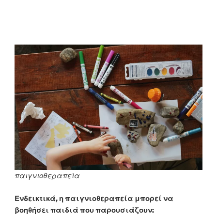
παιγνιοθεραπεία
Ενδεικτικά, η παιγνιοθεραπεία μπορεί να
βοηθήσει παιδιά που παρουσιάζουν: