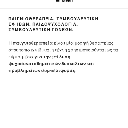
Menu
ΠΑΙΓΝΙΟΘΕΡΑΠΕΙΑ. ΣΥΜΒΟΥΛΕΥΤΙΚΗ
ΕΦΗΒΩΝ. ΠΑΙΔΟΨΥΧΟΛΟΓΙΑ.
ΣΥΜΒΟΥΛΕΥΤΙΚΗ ΓΟΝΕΩΝ.
Η
παιγνιοθεραπεία
είναι μία μορφή θεραπείας,
όπου το παιχνίδι και η τέχνη χρησιμοποιούνται ως τα
κύρια μέσα
για την επίλυση
ψυχοσυναισθηματικών δυσκολιών και
προβλημάτων συμπεριφοράς
.