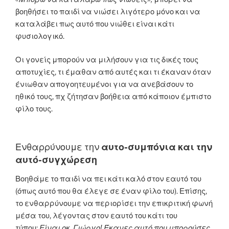
βοηθήσει το παιδί να νιώσει λιγότερο μόνο και να
καταλάβει πως αυτό που νιώθει είναι κάτι
φυσιολογικό.
Οι γονείς μπορούν να μιλήσουν για τις δικές τους
αποτυχίες, τι έμαθαν από αυτές και τι έκαναν όταν
ένιωθαν απογοητευμένοι για να ανεβάσουν το
ηθικό τους, πχ ζήτησαν βοήθεια από κάποιον έμπιστο
φίλο τους.
Ενθαρρύνουμε την
αυτο-συμπόνια και την
αυτό-συγχώρεση
Βοηθάμε το παιδί να πει κάτι καλό στον εαυτό του
(όπως αυτό που θα έλεγε σε έναν φίλο του). Επίσης,
το ενθαρρύνουμε να περιορίσει την επικριτική φωνή
μέσα του, λέγοντας στον εαυτό του κάτι του
τύπου:
Είναι οκ, Γιώργο! Έκανες αυτό που μπορούσες.