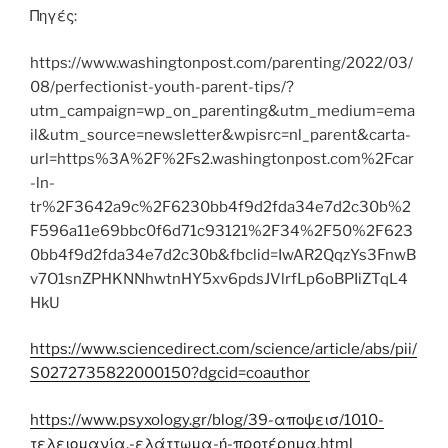
Πηγές:
https://www.washingtonpost.com/parenting/2022/03/
08/perfectionist-youth-parent-tips/?
utm_campaign=wp_on_parenting&utm_medium=ema
il&utm_source=newsletter&wpisrc=nl_parent&carta-
url=https%3A%2F%2Fs2.washingtonpost.com%2Fcar
-ln-
tr%2F3642a9c%2F6230bb4f9d2fda34e7d2c30b%2
F596a11e69bbc0f6d71c93121%2F34%2F50%2F623
0bb4f9d2fda34e7d2c30b&fbclid=IwAR2QqzYs3FnwB
v7O1snZPHKNNhwtnHY5xv6pdsJVlrfLp6oBPIiZTqL4
HkU
https://www.sciencedirect.com/science/article/abs/pii/
S0272735822000150?dgcid=coauthor
https://www.psyxology.gr/blog/39-αποψεισ/1010-
τελειομανία,-ελάττωμα-ή-προτέρημα.html