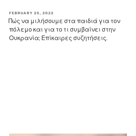
P
FEBRUARY 25, 2022
O
Πώς να μιλήσουμε στα παιδιά για τον
S
πόλεμο και για το τι συμβαίνει στην
T
E
Ουκρανία; Επίκαιρες συζητήσεις.
D
O
N