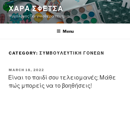
S
ΧΑΡΑ ΣΦΕΤΣΑ
k
Ψυχολόγος Παιγνιοθεραπεύτρια
i
p
t
Menu
o
c
o
CATEGORY:
ΣΥΜΒΟΥΛΕΥΤΙΚΗ ΓΟΝΕΩΝ
n
t
P
MARCH 18, 2022
e
O
Είναι το παιδί σου τελειομανές; Μάθε
n
S
πώς μπορείς να το βοηθήσεις!
T
t
E
D
O
N