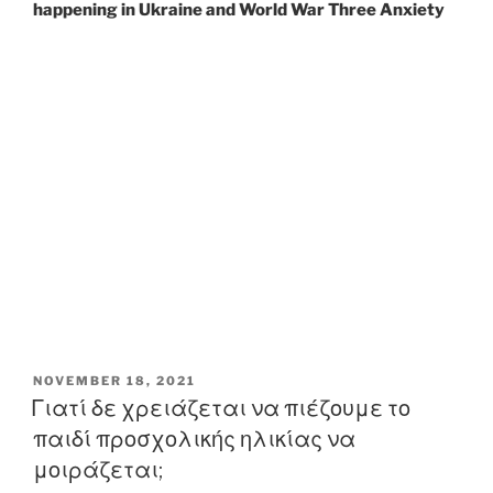
happening in Ukraine and World War Three Anxiety
P
NOVEMBER 18, 2021
O
Γιατί δε χρειάζεται να πιέζουμε το
S
παιδί προσχολικής ηλικίας να
T
E
μοιράζεται;
D