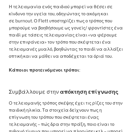
H τελειομανία ενός παιδιού μπορεί να θέσει σε
κίνδυνο την υγεία του, οδηγώντας το ακόμη και
σε burnout. Ο Flett υποστηρίζει πως ο τρόπος που
μπορούμε να βοηθήσουμε ως γονείς/ φροντίστες ένα
παιδί με τάσεις τελειομανίας είναι «να φέρουμε
στην επιφάνεια» τον τρόπο που σκέφτεται ένα
τελειομανές μυαλό, βοηθώντας το παιδί να αλλάξει
οπτική και να μάθει να αποδέχεται τα όριά του.
Κάποιοι προτεινόμενοι τρόποι
:
Συμβάλλουμε στην
απόκτηση επίγνωσης
Ο τελειομανής τρόπος σκέψης έχει τις ρίζες του στην
παιδική ηλικία. Τα στοιχεία δείχνουν πως η
επίγνωση του τρόπου που σκέφτεται ένας
τελειομανής – πώς δρα στην πράξη, ποιo είναι το
πιθανό τίμημα που μπορεί να πληρώσει κτλ – μπορεί