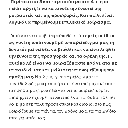
–
Περίπου στα 3 και περισσότερο στα 4 έτη το
παιδί αρχίζει να κατανοεί την έννοια της
μοιρασιάς και της προσφοράς. Και πάλι είναι
λογικό να περιμένουμε επιλεκτικό μοίρασμα.
-Αυτό για να συμβεί προϋποθέτει ότι
εμείς οι ίδιοι
ως γονείς του δίνουμε με το παράδειγμά μας τη
δυνατότητα να δει, να βιώσει και να αντιληφθεί
την έννοια της προσφοράς και τα οφέλη της. Γι
αυτό καλό είναι να μοιραζόμαστε πράγματα με
τα παιδιά μας και μάλιστα να ονομάζουμε την
πράξη μας.
Να λέμε, για παράδειγμα: «Η
συνάδελφός μου μας κέρασε ένα υπέροχο κέηκ και
το έφερα μαζί μου εδώ για να το μοιραστούμε».
Επίσης, αν έχουμε πάνω από ένα παιδί, θα πρέπει
να είμαστε πολύ προσεκτικοί και δίκαιοι στο πώς
μοιράζουμε τα πάντα, τον χρόνο μας, τα παιχνίδια,
τους εαυτούς μας.