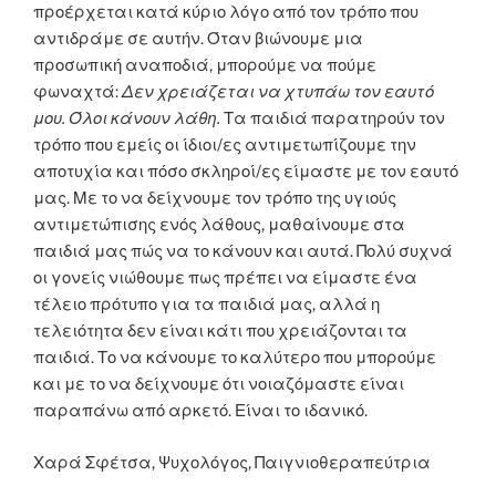
προέρχεται κατά κύριο λόγο από τον τρόπο που
αντιδράμε σε αυτήν. Όταν βιώνουμε μια
προσωπική αναποδιά, μπορούμε να πούμε
φωναχτά:
Δεν χρειάζεται να χτυπάω τον εαυτό
μου. Όλοι κάνουν λάθη.
Τα παιδιά παρατηρούν τον
τρόπο που εμείς οι ίδιοι/ες αντιμετωπίζουμε την
αποτυχία και πόσο σκληροί/ες είμαστε με τον εαυτό
μας. Με το να δείχνουμε τον τρόπο της υγιούς
αντιμετώπισης ενός λάθους, μαθαίνουμε στα
παιδιά μας πώς να το κάνουν και αυτά. Πολύ συχνά
οι γονείς νιώθουμε πως πρέπει να είμαστε ένα
τέλειο πρότυπο για τα παιδιά μας, αλλά η
τελειότητα δεν είναι κάτι που χρειάζονται τα
παιδιά. Το να κάνουμε το καλύτερο που μπορούμε
και με το να δείχνουμε ότι νοιαζόμαστε είναι
παραπάνω από αρκετό. Είναι το ιδανικό.
Χαρά Σφέτσα, Ψυχολόγος, Παιγνιοθεραπεύτρια