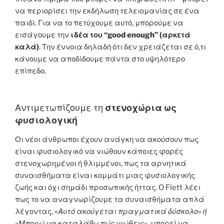
να περιορίσει την εκδήλωση τελειομανίας σε ένα
παιδί. Για να το πετύχουμε αυτό, μπορούμε να
εισάγουμε την
ιδέα του “good enough” (αρκετά
καλά)
. Την έννοια δηλαδή ότι δεν χρειάζεται σε ό,τι
κάνουμε να αποδίδουμε πάντα στο υψηλότερο
επίπεδο.
Αντιμετωπίζουμε τη
στενοχώρια ως
φυσιολογική
Οι νέοι άνθρωποι έχουν ανάγκη να ακούσουν πως
είναι φυσιολογικό να νιώθουν κάποιες φορές
στενοχωρημένοι ή θλιμμένοι, πως τα αρνητικά
συναισθήματα είναι κομμάτι μιας φυσιολογικής
ζωής και όχι σημάδι προσωπικής ήττας. O Flett λέει
πως το να αναγνωρίζουμε τα συναισθήματα απλά
λέγοντας,
«Αυτό ακούγεται πραγματικά δύσκολο» ή
«Μπορώ να καταλάβω πώς νιώθεις»,
μπορεί να