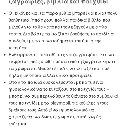
ζωγραφιές, βιβλία και παιχνίδι
Οι εικόνες και τα παραμύθια μπορεί να είναι πολύ
βοηθητικά. Υπάρχουν πολλά παιδικά βιβλία που
μιλούν για το θάνατο και τον εξηγούν με απλό
τρόπο. Διαβάστε τα μαζί και βοηθήστε το παιδί να
συνδεθεί με τα συναισθήματα του ήρωα της
ιστορίας.
Ενθαρρύνετε το παιδί σας να ζωγραφίσει και να
εκφράσει πώς νιώθει μέσα από τη ζωγραφική και
τα χρώματα. Μπορεί επίσης να φτιάξει κάτι με
πηλό ή με όποια άλλα υλικά προτιμάει.
Όταν τα παιδιά δυσκολεύονται με κάτι, είναι
φυσιολογικό να το εντάξουν στο παιχνίδι τους –
μπορεί να συμπεριλάβουν το θάνατο στο συμβολικό
τους παιχνίδι με τα playmobil, τις κούκλες ή τους
δράκους τους. Αυτό είναι φυσιολογικό και
χρειάζεται να δώσετε χώρο σε αυτό, χωρίς
επίκριση.